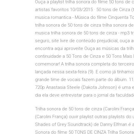
Ouça a playlist trilha sonora do filme 50 tons 
artistas favoritos 10/03/2015 · 50 tons de Cinza (
musica romantica - Música do filme Cinquenta Tons
trilha sonora de 50 tons de cinza trilha sonora de
musica trilha sonora de 50 tons de cinza - mp3 t
seguro, site livre de conteúdo prejudicial, ouç
encontra aqui aproveite Ouça as músicas da tril
continuidade a 50 Tons de Cinza e 50 Tons Mais 
comemorar! A trilha sonora completa do terceiro 
lançada nessa sexta-feira (9). E como já tínhamo
grande time de vocais fazem parte do álbum. 11/
720p Anastasia Steele (Dakota Johnson) é uma e
dia ela deve entrevistar para o jornal da faculd
Trilha sonora de 50 tons de cinza (Carolini França)
(Carolini França) ouvir playlist outras playlists do
Shades of Grey Soundtrack) de Danny Elfman é a 
Sonora do filme 50 TONS DE CINZA Trilha Sonora 