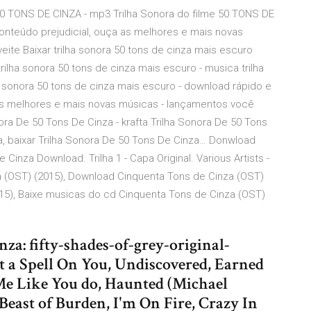
50 TONS DE CINZA - mp3 Trilha Sonora do filme 50 TONS DE
conteúdo prejudicial, ouça as melhores e mais novas
ite Baixar trilha sonora 50 tons de cinza mais escuro
trilha sonora 50 tons de cinza mais escuro - musica trilha
a sonora 50 tons de cinza mais escuro - download rápido e
a as melhores e mais novas músicas - lançamentos você
ora De 50 Tons De Cinza - krafta Trilha Sonora De 50 Tons
za, baixar Trilha Sonora De 50 Tons De Cinza… Donwload
Cinza Download. Trilha 1 - Capa Original. Various Artists -
a (OST) (2015), Download Cinquenta Tons de Cinza (OST)
015), Baixe musicas do cd Cinquenta Tons de Cinza (OST)
za: fifty-shades-of-grey-original-
t a Spell On You, Undiscovered, Earned
Me Like You do, Haunted (Michael
ast of Burden, I'm On Fire, Crazy In