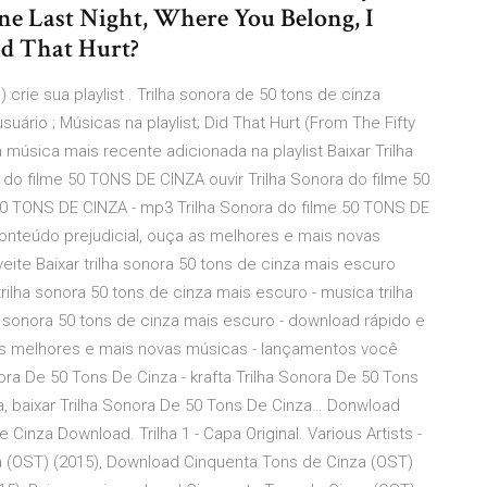
ne Last Night, Where You Belong, I
d That Hurt?
 crie sua playlist . Trilha sonora de 50 tons de cinza
 usuário ; Músicas na playlist; Did That Hurt (From The Fifty
música mais recente adicionada na playlist Baixar Trilha
do filme 50 TONS DE CINZA ouvir Trilha Sonora do filme 50
50 TONS DE CINZA - mp3 Trilha Sonora do filme 50 TONS DE
conteúdo prejudicial, ouça as melhores e mais novas
ite Baixar trilha sonora 50 tons de cinza mais escuro
trilha sonora 50 tons de cinza mais escuro - musica trilha
a sonora 50 tons de cinza mais escuro - download rápido e
a as melhores e mais novas músicas - lançamentos você
ora De 50 Tons De Cinza - krafta Trilha Sonora De 50 Tons
za, baixar Trilha Sonora De 50 Tons De Cinza… Donwload
Cinza Download. Trilha 1 - Capa Original. Various Artists -
a (OST) (2015), Download Cinquenta Tons de Cinza (OST)