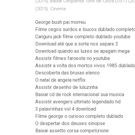
(2015), Baixar Cinquenta Tons de Cinza (OST) (2
(2015). Cinema
George bush pai morreu
Filme cegos surdos e loucos dublado complet
Canguru jack filme completo dublado youtube
Download até que a sorte nos separe 3
Download quando as luzes se apagam mega
Assistir filmes faroeste no youtube
Assistir a volta dos mortos vivos 1985 dublad
Descoberta das bruxas elenco
O natal de angela netflix
Assistir desenho de luluzinha
Baixar cd de rock internacional sua musica
Assistir avengers ultimato legendado hd
3 palavrinhas vol 4 download
Filme george o curioso completo dublado
O despertar dos deuses sinopse
Baixar assetto corsa competizione