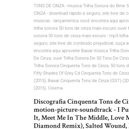
TONS DE CINZA - musica Trilha Sonora do filme 
CINZA - download rápido e seguro, site livre de 
músicas - lançamentos você encontra aqui aprove
trilha sonora 50 tons de cinza mais escuro ouvir 
sonora 50 tons de cinza mais escuro - mp3 trilh
seguro, site livre de conteúdo prejudicial, ouç
encontra aqui aproveite Baixar música Trilha Son
De Cinza, ouvir Trilha Sonora De 50 Tons De Cin
Trilha Sonora Cinquenta Tons de Cinza, 50 tons de 
Fifty Shades Of Grey Cd Cinquenta Tons de Cinz
(2015), Baixar Cinquenta Tons de Cinza (OST) (2
(2015). Cinema
Discografia Cinquenta Tons de Cin
motion-picture-soundtrack - I Pu
It, Meet Me In The Middle, Love 
Diamond Remix), Salted Wound, Be