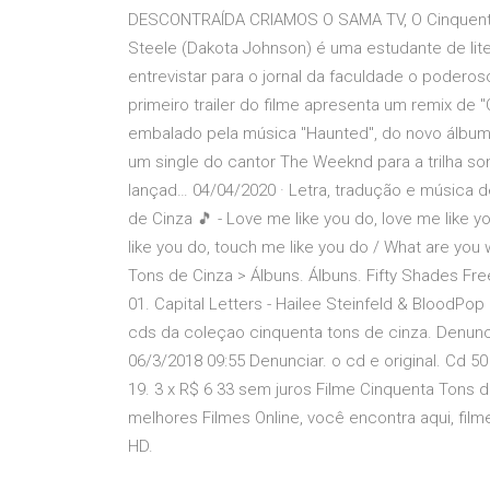
DESCONTRAÍDA CRIAMOS O SAMA TV, O Cinquenta T
Steele (Dakota Johnson) é uma estudante de lite
entrevistar para o jornal da faculdade o poderos
primeiro trailer do filme apresenta um remix de "
embalado pela música "Haunted", do novo álbum
um single do cantor The Weeknd para a trilha son
lançad… 04/04/2020 · Letra, tradução e música d
de Cinza 🎵 - Love me like you do, love me like 
like you do, touch me like you do / What are you w
Tons de Cinza > Álbuns. Álbuns. Fifty Shades Free
01. Capital Letters - Hailee Steinfeld & BloodPo
cds da coleçao cinquenta tons de cinza. Denuncia
06/3/2018 09:55 Denunciar. o cd e original. Cd 50
19. 3 x R$ 6 33 sem juros Filme Cinquenta Tons de
melhores Filmes Online, você encontra aqui, fil
HD.