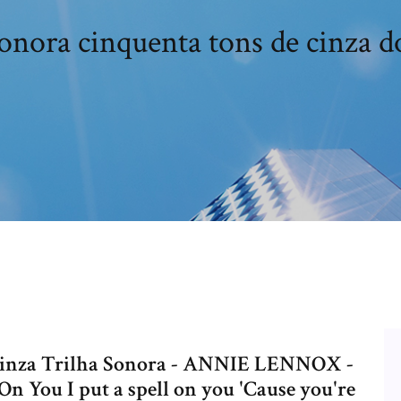
sonora cinquenta tons de cinza 
 Cinza Trilha Sonora - ANNIE LENNOX -
 On You I put a spell on you 'Cause you're