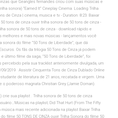
de cinzas que Geangles fernandes criou com suas músicas e
trilha sonora) "Earned It" Cineplay Cinema. Loading Trilha
 de Cinza | cinema, musica e tv - Duration: 8:23. Baixar
 50 tons de cinza ouvir trilha sonora de 50 tons de cinza -
rilha sonora de 50 tons de cinza - download rápido e
a as melhores e mais novas músicas - lançamentos você
ha sonora do filme "50 Tons de Liberdade", que dá
Escuros. Os fãs da trilogia 50 Tons de Cinza já podem
e último filme da saga, “50 Tons de Liberdade”, foi
s percebido pela sua tracklist anteriormente divulgada, um
09/2019 · Assistir Cinquenta Tons de Cinza Dublado Online
studante de literatura de 21 anos, recatada e virgem. Uma
ade o poderoso magnata Christian Grey (Jamie Dornan).
 crie sua playlist . Trilha sonora de 50 tons de cinza
 usuário ; Músicas na playlist; Did That Hurt (From The Fifty
música mais recente adicionada na playlist Baixar Trilha
do filme 50 TONS DE CINZA ouvir Trilha Sonora do filme 50