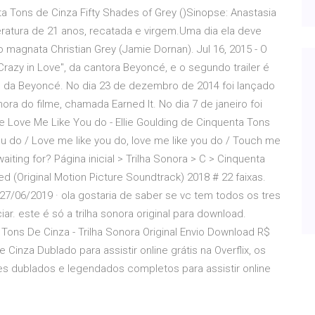
ons de Cinza Fifty Shades of Grey ()Sinopse: Anastasia
ratura de 21 anos, recatada e virgem.Uma dia ela deve
o magnata Christian Grey (Jamie Dornan). Jul 16, 2015 - O
Crazy in Love", da cantora Beyoncé, e o segundo trailer é
 da Beyoncé. No dia 23 de dezembro de 2014 foi lançado
ora do filme, chamada Earned It. No dia 7 de janeiro foi
e Love Me Like You do - Ellie Goulding de Cinquenta Tons
you do / Love me like you do, love me like you do / Touch me
aiting for? Página inicial > Trilha Sonora > C > Cinquenta
d (Original Motion Picture Soundtrack) 2018 # 22 faixas.
p 27/06/2019 · ola gostaria de saber se vc tem todos os tres
r. este é só a trilha sonora original para download.
 Tons De Cinza - Trilha Sonora Original Envio Download R$
 Cinza Dublado para assistir online grátis na Overflix, os
mes dublados e legendados completos para assistir online